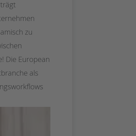
trägt
Unternehmen
namisch zu
wischen
e! Die European
tbranche als
ungsworkflows