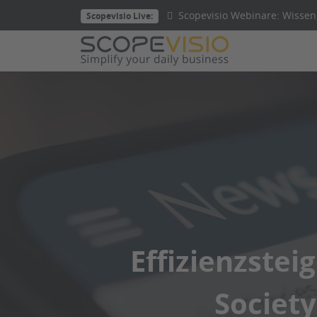
Direkt
Scopevisio Webinare: Wissen,
Scopevisio Live:
zum
Inhalt
wechseln
Effizienzstei
Society