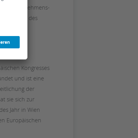
f die Unternehmens-
ammenarbeit des
päischen Kongresses
ündet und ist eine
eitlichung der
t sie sich zur
des Jahr in Wien
den Europäischen