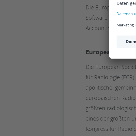
Die European Societ
Software von Scopev
Accounting, auch a
European Society
Die European Societ
für Radiologie (ECR
apolitische, gemeinn
europäischen Radiolo
größten radiologisch
eines der größten u
Kongress für Radiolo