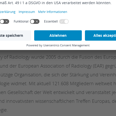
y of Radiology (ESR) stellte während der Pandemie au
isio um und erreichte dadurch eine effizientere Zus
us dem Homeoffice.
 of Radiology – ein Überblick
y of Radiology wurde 2005 durch die Fusion des Euro
) und der European Association of Radiology (EAR) gegr
ützige Organisation, die sich der Stärkung und Vereinh
gie widmet. Mit aktuell 121.608 Mitgliedern weltweit ha
en Gesellschaft der Welt entwickelt und veranstaltet je
nd innovativsten wissenschaftlichen Treffen Europas, 
gie.