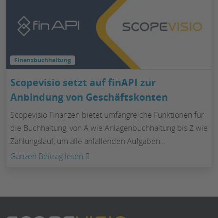
Anlagegüter
für
richtig
mittels
bewerten
Unter
Finanzbuchhaltung
Scopevisio setzt auf finAPI zur
Anbindung von Geschäftskonten
Scopevisio Finanzen bietet umfangreiche Funktionen für
die Buchhaltung, von A wie Anlagenbuchhaltung bis Z wie
Zahlungslauf, um alle anfallenden Aufgaben…
:
Ganzen Beitrag lesen
Scopevisio
setzt
auf
finAPI