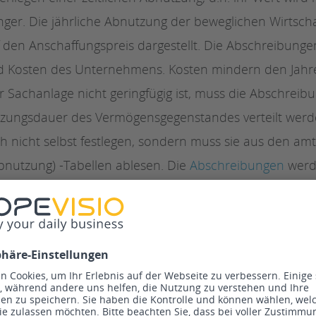
ger. Die jährliche Abnutzung der beweglichen Wirtscha
 den Anschaffungspreis dargestellt. Die Abschreibunge
nd Kosten des Unternehmens. Kosten mindern den Jahr
 Sachanlage nicht geringfügig ist, muss die Abschreib
tzungsdauer des Vermögensgegenstandes verteilt werde
nicht selbst festlegen, sondern muss sie aus den amt
bnutzung) -Tabellen ablesen. Die
Abschreibungen
werd
er Restbuchwert nur noch ein Euro beträgt. Auch die
elt. In der Regel erfolgt die Abschreibung in gleich hohe
inearen Abschreibung
gesprochen.
reibung, bei der die Beträge jährlich geringer werden, i
genstände (seit Januar 2011) nicht mehr erlaubt und h
. Nur vor 2011 angeschaffte Gegenstände konnten noc