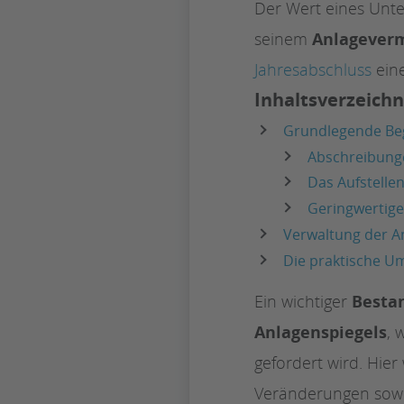
Der Wert eines Un
seinem
Anlagever
Jahresabschluss
ein
Inhaltsverzeichn
Grundlegende Beg
Abschreibung
Das Aufstelle
Geringwertige
Verwaltung der A
Die praktische U
Ein wichtiger
Bestan
Anlagenspiegels
, 
gefordert wird. Hie
Veränderungen sowi