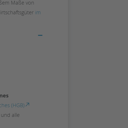
oßem Maße von
irtschaftsgüter
im
−
ines
ches (HGB)
 und alle