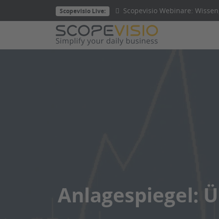
Direkt
Scopevisio Webinare: Wissen,
Scopevisio Live:
zum
Inhalt
wechseln
Anlagespiegel: Ü