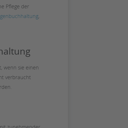
e Pflege der
agenbuchhaltung
,
haltung
, wenn sie einen
ht verbraucht
rden.
d mit zunehmender