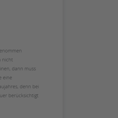
usgenommen
 nicht
hinen, dann muss
e eine
aujahres, denn bei
er berücksichtigt