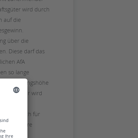
ftsgüter wird durch
n auf die
esgewinn.
ung über die
n. Diese darf das
lichen AfA
en so lange
 Abschreibungshöhe
n Raten. Hier wird
st steuerlich für
at damit ihre
h degressiv