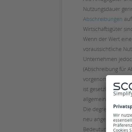
Nutzungsdauer gerin
Abschreibungen
auf
Wirtschaftsgüter si
Wenn der Wert einer
voraussichtliche Nu
Unternehmen jedoch 
(Abschreibung für A
vorgenommen, bis d
ist gesetzlich gereg
allgemein von der
l
Die degressive Absch
neu angeschaffte Ge
Bedeutung verloren