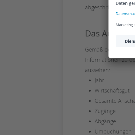
abgeschrieben werd
Das Aufstell
Gemäß den Anforder
Informationen zu de
aussehen:
Jahr
Wirtschaftsgut
Gesamte Anschaf
Zugänge
Abgänge
Umbuchungen