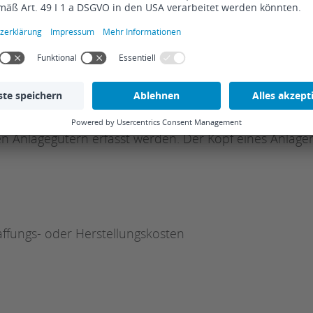
en.
en des Anlagespiegels
ungen des Handelsgesetzbuches (§ 284 HGB) müssen 
n Anlagegütern erfasst werden. Der Kopf eines Anlage
fungs- oder Herstellungskosten