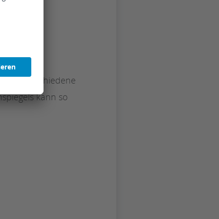
viele verschiedene
nspiegels kann so