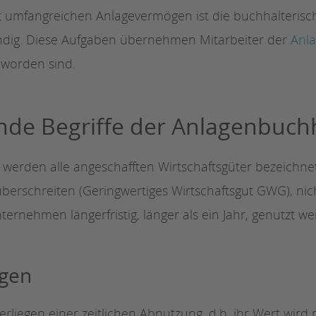
umfangreichen Anlagevermögen ist die buchhalterisch
dig. Diese Aufgaben übernehmen Mitarbeiter der
Anl
t worden sind.
de Begriffe der Anlagenbuch
werden alle angeschafften Wirtschaftsgüter bezeichnet
überschreiten (Geringwertiges Wirtschaftsgut GWG), nic
rnehmen längerfristig, länger als ein Jahr, genutzt we
gen
erliegen einer zeitlichen Abnutzung, d.h. ihr Wert wir