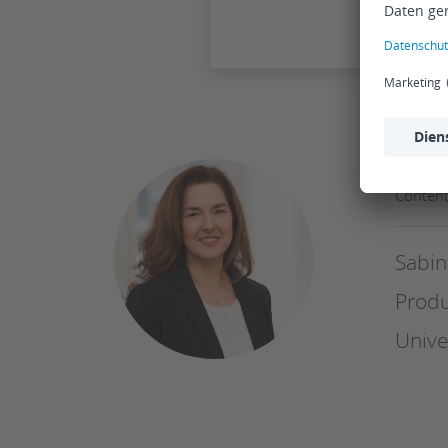
Sabin
Conten
Sabin
Produ
Univ