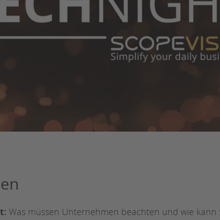
men
t:
Was müssen Unternehmen beachten und wie kann S