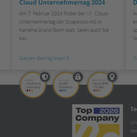
Cloud Unternehmertag 2024
D
Am 7. Februar 2024 findet der 11. Cloud-
A
Unternehmertag der Scopevisio AG in
e
Kameha Grand Bonn statt. Seien auch Sie
s
bei…
S
:
Ganzen Beitrag lesen
G
Cloud
Unternehmertag
2024
To
Uns
de