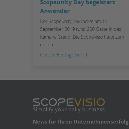
Scopeunity Day begeistert
Anwender
Der Scopeunity Day lockte am 11.
September 2019 rund 200 Gäste in das
Kameha Grand. Die Scopevisio hatte zum
ersten…
:
Ganzen Beitrag lesen
Scopeunity
Day
begeistert
Anwender
News für Ihren Unternehmenserfolg