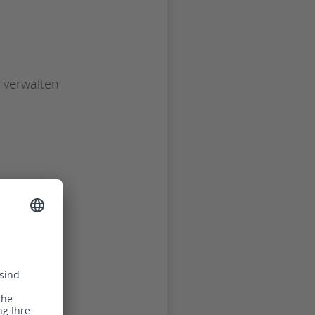
v verwalten
en
ight
.