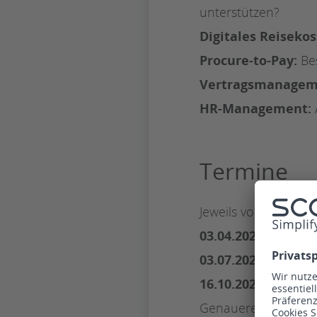
unterstützen?
Digitales Reisek
Procure-to-Pay:
Be
Vertragsmanagem
HR-Management:
Termine
Jeweils von 18.00-21
03.04.2025
– Berlin
03.07.2025
– Heidelb
16.10.2025
– SC Rie
Genauere Infos und