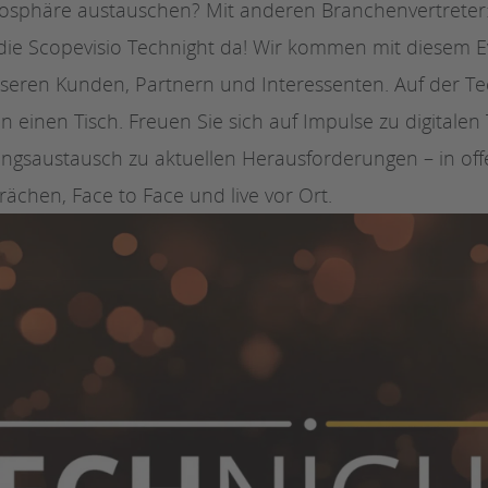
mosphäre austauschen? Mit anderen Branchenvertreter
 die Scopevisio Technight da! Wir kommen mit diesem E
unseren Kunden, Partnern und Interessenten. Auf der Te
n einen Tisch. Freuen Sie sich auf Impulse zu digital
ngsaustausch zu aktuellen Herausforderungen – in of
ächen, Face to Face und live vor Ort.