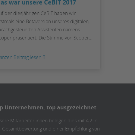
as war unsere CeBIT 2017
uf der diesjährigen CeBIT haben wir
rstmals eine Betaversion unseres digitalen,
prachgesteuerten Assistenten namens
coper präsentiert. Die Stimme von Scoper…
:
anzen Beitrag lesen
Das
war
unsere
CeBIT
2017
p Unternehmen, top ausgezeichnet
ere Mitarbeiter:innen belegen dies mit 4,2 in
r Gesamtbewertung und einer Empfehlung von