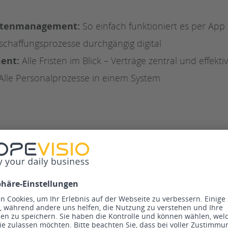
ostenmanagement:
So einfach funktioniert es per App
schaffungsprozesse durchgängig digital
ent:
Alle Fristen im Blick – Verträge zentral und effekti
Alle Personalprozesse in einem System
.00 Uhr:
, Urban Loft
erg, Tink Tank Landfried
ssersee, Am Eisstadion 1, 82467 Garmisch-Partenkirch
 Anmeldung auf unserer Website zur
Scopevisio Techn