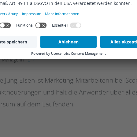
e Jung-Elsen
t-Managerin
e Jung-Elsen ist Marketing-Mitarbeiterin bei Scop
ktneuerungen und hält die Anwender über alles
ersum auf dem Laufenden.