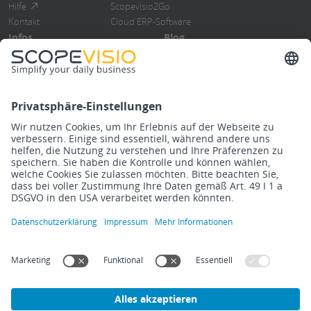
Hilfe
Scopevisio2Go
Kontakt
Cloud ERP-Software
Infos
Blog
Blog
Übersicht
Events
ERP-Software
Newsletter
Cloud Computing
Steuerberater
Digitalisierung
Know How
DMS/Rebu
Release Notes
Finanzbuchhaltung
Impressum
Datenschutzerklärung
Rechtliches
Cookies
©
2026
Scopevisio AG – Made with ❤️ in Bonn