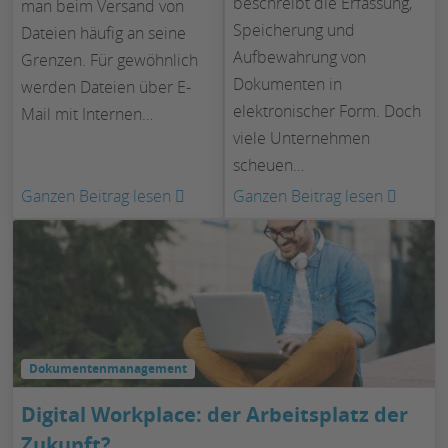
beschreibt die Erfassung,
man beim Versand von
Speicherung und
Dateien häufig an seine
Aufbewahrung von
Grenzen. Für gewöhnlich
Dokumenten in
werden Dateien über E-
elektronischer Form. Doch
Mail mit Internen…
viele Unternehmen
scheuen…
:
:
Ganzen Beitrag lesen
Ganzen Beitrag lesen
Große
Ersetz
Dateien
Scanne
versenden:
Was
So
Sie
klappt’s
beacht
problemlos
sollten
Dokumentenmanagement
Digital Workplace: der Arbeitsplatz der
Zukunft?