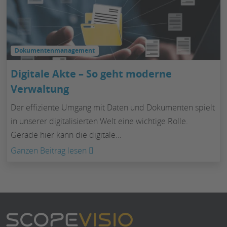
die
Vorteil
Datenarchivierung
und
gesetzeskonform
Tools
Dokumentenmanagement
Digitale Akte – So geht moderne
Verwaltung
Der effiziente Umgang mit Daten und Dokumenten spielt
in unserer digitalisierten Welt eine wichtige Rolle.
Gerade hier kann die digitale…
:
Ganzen Beitrag lesen
Digitale
Akte
–
So
geht