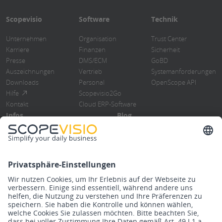
Scopevisio
Software
Technik
Unternehmen
Organisation
Trust Center
Karriere
Finanzen
Sicherheit
Presse
DMS/ECM
GoBD
Auszeichnungen
Vertrieb
Systemanforderungen
Downloads
Personal
OpenScope API
Hilfe
Scopevisio2Go
Kontakt
Cloud ERP-Software
Infos
Blog
Blog
Übersicht
Events
ERP-Software
Newsletter
Cloud Computing
Steuerberater
Digitalisierung
Know How
DMS/Rebu
Release Notes
Finanzbuchhaltung