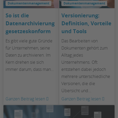
Dokumentenmanagement
Dokumentenmanagement
So ist die
Versionierung:
Datenarchivierung
Definition, Vorteile
gesetzeskonform
und Tools
Es gibt viele gute Gründe
Das Bearbeiten von
für Unternehmen, seine
Dokumenten gehört zum
Daten zu archivieren. Im
Alltag jedes
Kern drehen sie sich
Unternehmens. Oft
immer darum, dass man…
entstehen dabei jedoch
mehrere unterschiedliche
Versionen, die die
Übersicht und…
:
:
Ganzen Beitrag lesen
Ganzen Beitrag lesen
So
Version
ist
Definit