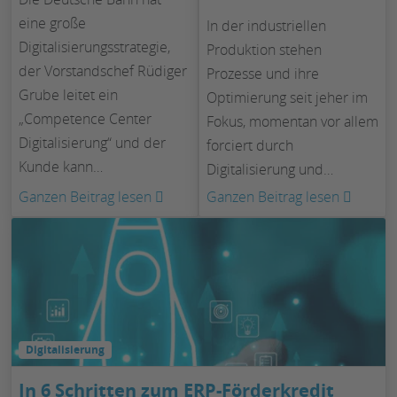
eine große
In der industriellen
Digitalisierungsstrategie,
Produktion stehen
der Vorstandschef Rüdiger
Prozesse und ihre
Grube leitet ein
Optimierung seit jeher im
„Competence Center
Fokus, momentan vor allem
Digitalisierung“ und der
forciert durch
Kunde kann…
Digitalisierung und…
:
:
Ganzen Beitrag lesen
Ganzen Beitrag lesen
Warum
Digital
die
Büro:
Digitalisierung
Das
kein
schlu
Selbstzweck
Potenzi
sein
adminis
Digitalisierung
sollte
Prozes
In 6 Schritten zum ERP-Förderkredit