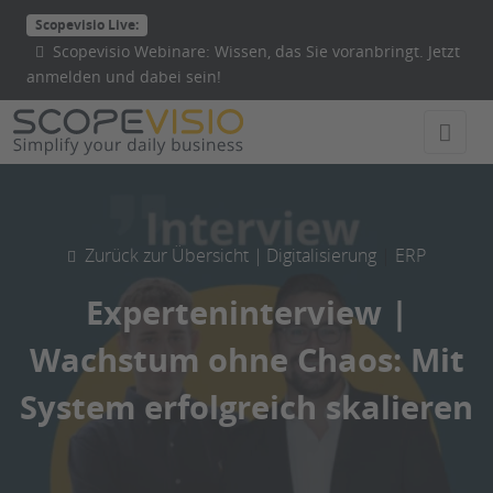
Direkt
Scopevisio Live:
zum
Scopevisio Webinare: Wissen, das Sie voranbringt. Jetzt
Inhalt
anmelden und dabei sein!
wechseln
Zurück zur Übersicht |
Digitalisierung
 | 
ERP
Experteninterview |
Wachstum ohne Chaos: Mit
System erfolgreich skalieren