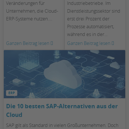
Veränderungen für
Industriebetriebe. Im
Unternehmen, die Cloud-
Dienstleistungssektor sind
ERP-Systeme nutzen.…
erst drei Prozent der
Prozesse automatisiert,
während es in der…
:
:
Ganzen Beitrag lesen
Ganzen Beitrag lesen
EU
Digital
Data
für
Act
Dienst
2025:
Was
Cloud-
ERP
ERP-
Anwender
Die 10 besten SAP-Alternativen aus der
jetzt
Cloud
wissen
SAP gilt als Standard in vielen Großunternehmen. Doch
müssen