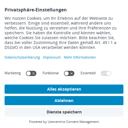
Unsere Mitarbeiter:innen belegen
dies mit 4,2 in der Gesamtbewertung
und einer Empfehlung von 94 %.
Scopevisio zählt somit zu den 5 %
besten Unternehmen.
Scopevisio | Cloud ERP Unternehmenssoftware
Cloud Unternehmenssoftware von Scopevisio – Die Lösung
für Ihr Unternehmen, integriert und automatisiert. Für Ihren
effizienten Arbeitstag.
Den aktuellen Status unserer Systeme können Sie
hier
abrufen.
Den Status unserer C5-testierten Umgebung können Sie
hier
einsehen.