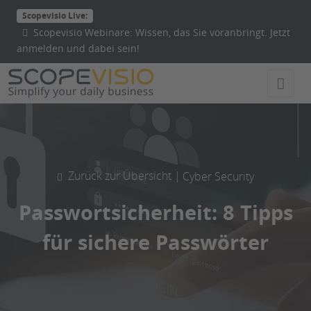
Direkt
Scopevisio Live:
zum
Scopevisio Webinare: Wissen, das Sie voranbringt. Jetzt
Inhalt
anmelden und dabei sein!
wechseln
Zurück zur Übersicht |
Cyber Security
Passwortsicherheit: 8 Tipps
für sichere Passwörter