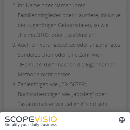
Ihr Name oder Namen Ihrer
Familienmitglieder oder Haustiere, inklusive
der zugehörigen Geburtsdaten, so wie
„Helmut3103“ oder „LisaMueller“.
Auch ein vorangestelltes oder angehängtes
Sonderzeichen oder eine Zahl, wie in
„!Helmut3103?“, machen die Eigennamen-
Methode nicht besser.
Zahlenfolgen wie „23456789“,
Buchstabenfolgen wie „abcdefg“ oder
Tastaturmuster wie „sdfghjk“ sind sehr
unsicher. Oder natürlich Klassiker wie
„password“ oder „P@sswort1!“ in allen