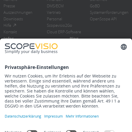
Presse
DMS/ECM
GoBD
Auszeichnungen
Vertrieb
Systemanforderungen
Downloads
Personal
OpenScope API
Hilfe
Scopevisio2Go
Kontakt
Cloud ERP-Software
Infos
Blog
Blog
Übersicht
Events
ERP-Software
Newsletter
Cloud Computing
Steuerberater
Digitalisierung
Know How
DMS/Rebu
Release Notes
Finanzbuchhaltung
Impressum
Datenschutzerklärung
Rechtliches
Cookies