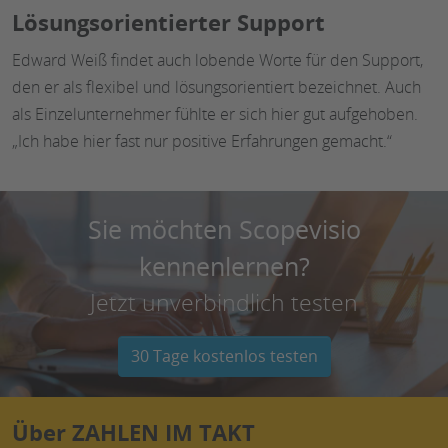
Lösungsorientierter Support
Edward Weiß findet auch lobende Worte für den Support,
den er als flexibel und lösungsorientiert bezeichnet. Auch
als Einzelunternehmer fühlte er sich hier gut aufgehoben.
„Ich habe hier fast nur positive Erfahrungen gemacht.“
Sie möchten Scopevisio
kennenlernen?
Jetzt unverbindlich testen
30 Tage kostenlos testen
Über ZAHLEN IM TAKT