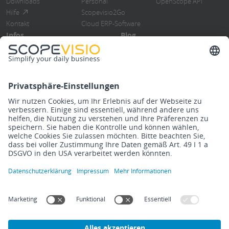
Downloads
Personal
OpenScope API
Hilfe
Scopevisio2Go
Kontakt
Cloud ERP-Software
Infos
Blog
Blog
Übersicht
Events
ERP-Software
Newsletter
Cloud Computing
Steuerberater
Digitalisierung
Know How
DMS/Rebu
Release Notes
Finanzbuchhaltung
Impressum
Datenschutzerklärung
Rechtliches
Cookies