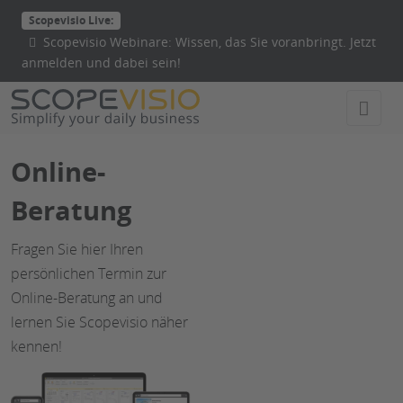
Direkt
Scopevisio Live:
zum
Scopevisio Webinare: Wissen, das Sie voranbringt. Jetzt
Inhalt
anmelden und dabei sein!
wechseln
Online-
Beratung
Fragen Sie hier Ihren
persönlichen Termin zur
Online-Beratung an und
lernen Sie Scopevisio näher
kennen!