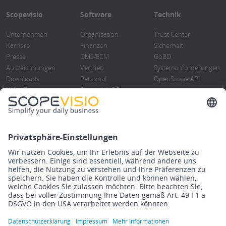
Scopevisio
Software
Technik
Unternehmen
Organisation
Trust Center
Karriere
Finanzen
Sicherheit
Presse
DMS/ECM
GoBD
Auszeichnungen
Vertrieb
Systemanforderungen
Downloads
Personal
OpenScope API
Hilfe
Scopevisio2Go
Kontakt
Cloud ERP-Software
Infos
Blog
Blog
Übersicht
Events
ERP-Software
Newsletter
Cloud Computing
Steuerberater
Digitalisierung
Know How
DMS/Rebu
Release Notes
Finanzbuchhaltung