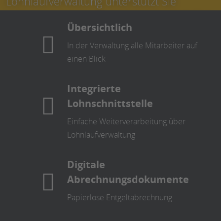
Lohnlaufverwaltung unterstützt Sie
außerdem bei der Verteilung der digitalen
Übersichtlich
Abrechnungsdokumente sowie
In der Verwaltung alle Mitarbeiter auf
Verbuchung der Lohnbuchungsdatei.
einen Blick
Integrierte
Lohnschnittstelle
Einfache Weiterverarbeitung über
Lohnlaufverwaltung
Digitale
Abrechnungsdokumente
Papierlose Entgeltabrechnung