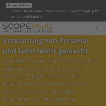
Direkt
Scopevisio Live:
zum
Scopevisio Webinare: Wissen, das Sie voranbringt. Jetzt
Inhalt
anmelden und dabei sein!
wechseln
Verwaltung von Personal
und Lohn leicht gemacht
Verzichten Sie auf volle Ordner-Schränke
und teure Serverstrukturen in der
Verwaltung. Digitalisieren Sie Ihre
Mitarbeiterdokumente und legen Sie in
der Personalakte des jeweiligen
Mitarbeiters ab. Die integrierte