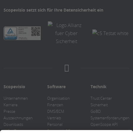
Scopevisio setzt sich für Ihre Datensicherheit ein
Scopevisio
Software
Technik
Unternehmen
Organisation
Trust Center
Karriere
Finanzen
Sicherheit
Presse
DMS/ECM
GoBD
Auszeichnungen
Vertrieb
Systemanforderungen
Downloads
Personal
OpenScope API
Hilfe
Scopevisio2Go