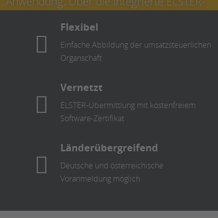
Anwendung. Über die integrierte ELSTER-
Schnittstelle übermitteln Sie sämtliche
Flexibel
Meldungen per Klick an das Finanzamt.
Einfache Abbildung der umsatzsteuerlichen
Jetzt kostenlos testen
Organschaft
Vernetzt
ELSTER-Übermittlung mit kostenfreiem
Software-Zertifikat
Länderübergreifend
Deutsche und österreichische
Voranmeldung möglich