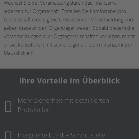
Wechsel Sie bei Veranlassung durch das Finanzamt
jederzeit zur Organschaft. Erstellen Sie komfortabel pro
Gesellschaft eine eigene Umsatzsteuer-Voranmeldung und
geben diese an den Organträger weiter. Sobald diesem die
Voranmeldungen aller Organgesellschaften vorliegen, reicht
er sie, konsolidiert mit seiner eigenen, beim Finanzamt per
Mausklick ein.
Ihre Vorteile im Überblick
Mehr Sicherheit mit detaillierten
Protokollen
Integrierte ELSTER-Schnittstelle