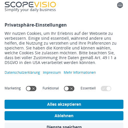
Kontakt
Cloud ERP-Software
Infos
Blog
Blog
Übersicht
Events
ERP-Software
Newsletter
Cloud Computing
Steuerberater
Digitalisierung
Know How
DMS/Rebu
Release Notes
Finanzbuchhaltung
Impressum
Datenschutzerklärung
Rechtliches
Cookies
©
2026
Scopevisio AG – Made with ❤️ in Bonn