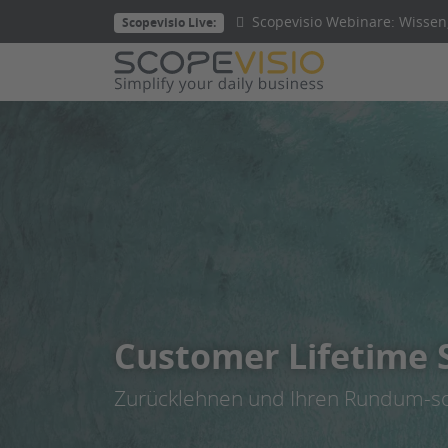
Direkt
Scopevisio Webinare: Wissen,
Scopevisio Live:
zum
Inhalt
wechseln
Customer Lifetime S
Zurücklehnen und Ihren Rundum-so