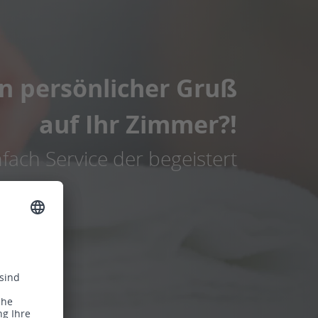
in persönlicher Gruß
auf Ihr Zimmer?!
nfach Service der begeistert