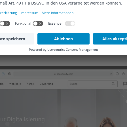
Aufmerksamkeit des Hauses
mfassende Service- und Supportlei